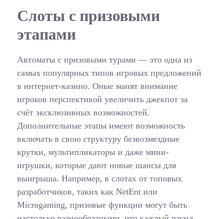
Слоты с призовыми
этапами
Автоматы с призовыми турами — это одна из
самых популярных типов игровых предложений
в интернет-казино. Оные манят внимание
игроков перспективой увеличить джекпот за
счёт эксклюзивных возможностей.
Дополнительные этапы имеют возможность
включать в свою структуру безвозмездные
крутки, мультипликаторы и даже мини-
игрушки, которые дают новые шансы для
выигрыша. Например, в слотах от топовых
разработчиков, таких как NetEnt или
Microgaming, призовые функции могут быть
настолько разнообразными, что каждый раунд