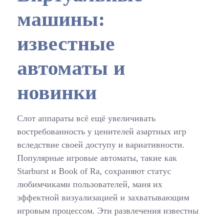
машины:
известные
автоматы и
новинки
Слот аппараты всё ещё увеличивать
востребованность у ценителей азартных игр
вследствие своей доступу и вариативности.
Популярные игровые автоматы, такие как
Starburst и Book of Ra, сохраняют статус
любимчиками пользователей, маня их
эффектной визуализацией и захватывающим
игровым процессом. Эти развлечения известны