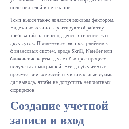
пользователей и ветеранов.
Темп выдач также является важным фактором.
Надежные казино гарантируют обработку
требований на перевод денег в течение суток-
двух суток. Применение распространённых
финансовых систем, вроде Skrill, Neteller или
банковские карты, делает быстрее процесс
получения выигрышей. Всегда убедитесь в
присутствие комиссий и минимальные суммы
для вывода, чтобы не допустить неприятных
сюрпризов.
Создание учетной
записи и вход