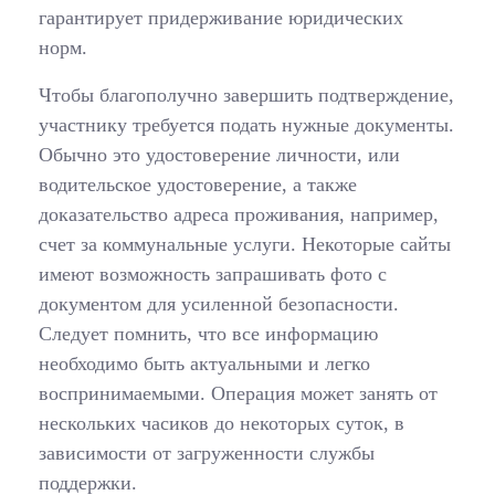
гарантирует придерживание юридических
норм.
Чтобы благополучно завершить подтверждение,
участнику требуется подать нужные документы.
Обычно это удостоверение личности, или
водительское удостоверение, а также
доказательство адреса проживания, например,
счет за коммунальные услуги. Некоторые сайты
имеют возможность запрашивать фото с
документом для усиленной безопасности.
Следует помнить, что все информацию
необходимо быть актуальными и легко
воспринимаемыми. Операция может занять от
нескольких часиков до некоторых суток, в
зависимости от загруженности службы
поддержки.