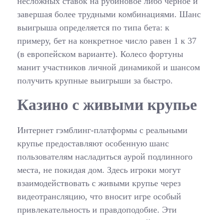
несложных ставок на рубиновое либо чёрное и
завершая более трудными комбинациями. Шанс
выигрыша определяется по типа бета: к
примеру, бет на конкретное число равен 1 к 37
(в европейском варианте). Колесо фортуны
манит участников личной динамикой и шансом
получить крупные выигрыши за быстро.
Казино с живыми крупье
Интернет гэмблинг-платформы с реальными
крупье предоставляют особенную шанс
пользователям насладиться аурой подлинного
места, не покидая дом. Здесь игроки могут
взаимодействовать с живыми крупье через
видеотрансляцию, что вносит игре особый
привлекательность и правдоподобие. Эти