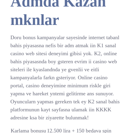
Admda Kazan
mknlar
Doru bonus kampanyalar sayesinde internet tabanl
bahis piyasasna nefis bir adm atmak iin K1 sanal
casino web sitesi deneyimi gibisi yok. K2, online
bahis piyasasnda boy gsteren evrim ii casino web
siteleri ile kyaslandnda ye gvenlii ve eitli
kampanyalarla farkn gsteriyor. Online casino
portal, casino deneyimine minimum riskle giri
yapma ve hareket yntemi gelitirme ans sunuyor.
Oyuncularn yapmas gereken tek ey K2 sanal bahis
platformunun kayt sayfasna ulamak iin KKKK
adresine ksa bir ziyarette bulunmak!
Karlama bonusu
12.500 lira + 150 bedava spin