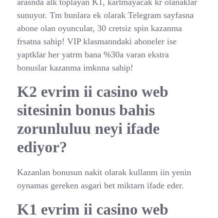
arasnda alk toplayan K1, karlmayacak kr olanaklar
sunuyor. Tm bunlara ek olarak Telegram sayfasna
abone olan oyuncular, 30 cretsiz spin kazanma
frsatna sahip! VIP klasmanndaki aboneler ise
yaptklar her yatrm bana %30a varan ekstra
bonuslar kazanma imknna sahip!
K2 evrim ii casino web
sitesinin bonus bahis
zorunluluu neyi ifade
ediyor?
Kazanlan bonusun nakit olarak kullanm iin yenin
oynamas gereken asgari bet miktarn ifade eder.
K1 evrim ii casino web