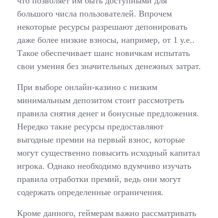
что позволяет им быть доступными для
большого числа пользователей. Впрочем
некоторые ресурсы разрешают депонировать
даже более низкие взносы, например, от 1 у.е..
Такое обеспечивает шанс новичкам испытать
свои умения без значительных денежных затрат.
При выборе онлайн-казино с низким
минимальным депозитом стоит рассмотреть
правила снятия денег и бонусные предложения.
Нередко такие ресурсы предоставляют
выгодные премии на первый взнос, которые
могут существенно повысить исходный капитал
игрока. Однако необходимо вдумчиво изучать
правила отработки премий, ведь они могут
содержать определенные ограничения.
Кроме данного, геймерам важно рассматривать