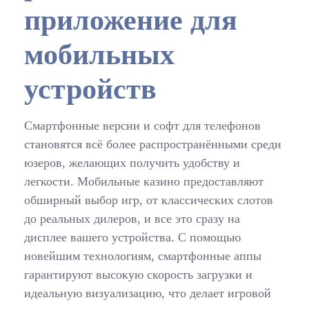
приложение для
мобильных
устройств
Смартфонные версии и софт для телефонов
становятся всё более распространёнными среди
юзеров, желающих получить удобству и
легкости. Мобильные казино предоставляют
обширный выбор игр, от классических слотов
до реальных дилеров, и все это сразу на
дисплее вашего устройства. С помощью
новейшим технологиям, смартфонные аппы
гарантируют высокую скорость загрузки и
идеальную визуализацию, что делает игровой