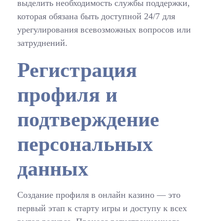
выделить необходимость службы поддержки,
которая обязана быть доступной 24/7 для
урегулирования всевозможных вопросов или
затруднений.
Регистрация
профиля и
подтверждение
персональных
данных
Создание профиля в онлайн казино — это
первый этап к старту игры и доступу к всех