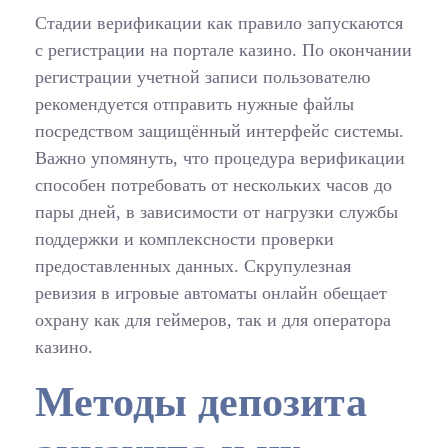
Стадии верификации как правило запускаются
с регистрации на портале казино. По окончании
регистрации учетной записи пользователю
рекомендуется отправить нужные файлы
посредством защищённый интерфейс системы.
Важно упомянуть, что процедура верификации
способен потребовать от нескольких часов до
пары дней, в зависимости от нагрузки службы
поддержки и комплексности проверки
предоставленных данных. Скрупулезная
ревизия в игровые автоматы онлайн обещает
охрану как для геймеров, так и для оператора
казино.
Методы депозита