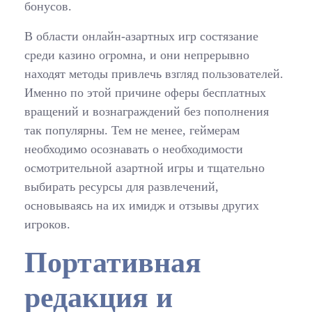
бонусов.
В области онлайн-азартных игр состязание
среди казино огромна, и они непрерывно
находят методы привлечь взгляд пользователей.
Именно по этой причине оферы бесплатных
вращений и вознаграждений без пополнения
так популярны. Тем не менее, геймерам
необходимо осознавать о необходимости
осмотрительной азартной игры и тщательно
выбирать ресурсы для развлечений,
основываясь на их имидж и отзывы других
игроков.
Портативная
редакция и