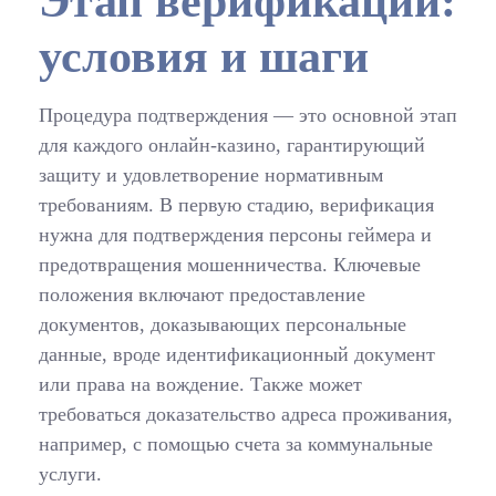
Этап верификации:
условия и шаги
Процедура подтверждения — это основной этап
для каждого онлайн-казино, гарантирующий
защиту и удовлетворение нормативным
требованиям. В первую стадию, верификация
нужна для подтверждения персоны геймера и
предотвращения мошенничества. Ключевые
положения включают предоставление
документов, доказывающих персональные
данные, вроде идентификационный документ
или права на вождение. Также может
требоваться доказательство адреса проживания,
например, с помощью счета за коммунальные
услуги.