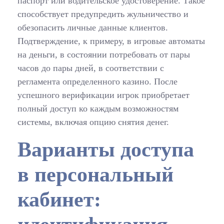
паспорт или водительское удостоверение. Такое
способствует предупредить жульничество и
обезопасить личные данные клиентов.
Подтверждение, к примеру, в игровые автоматы
на деньги, в состоянии потребовать от пары
часов до пары дней, в соответствии с
регламента определенного казино. После
успешного верификации игрок приобретает
полный доступ ко каждым возможностям
системы, включая опцию снятия денег.
Варианты доступа
в персональный
кабинет: