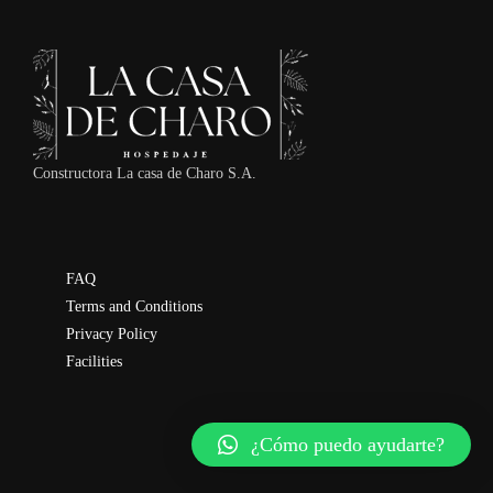
Constructora La casa de Charo S.A.
FAQ
Terms and Conditions
Privacy Policy
Facilities
¿Cómo puedo ayudarte?