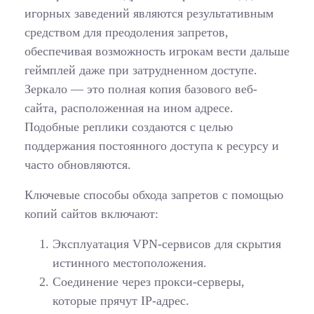
игорных заведений являются результативным
средством для преодоления запретов,
обеспечивая возможность игрокам вести дальше
геймплей даже при затрудненном доступе.
Зеркало — это полная копия базового веб-
сайта, расположенная на ином адресе.
Подобные реплики создаются с целью
поддержания постоянного доступа к ресурсу и
часто обновляются.
Ключевые способы обхода запретов с помощью
копий сайтов включают:
Эксплуатация VPN-сервисов для скрытия
истинного местоположения.
Соединение через прокси-серверы,
которые прячут IP-адрес.