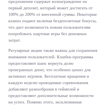
предложения содержат вознаграждение на
первый депозит, который может достигать от
100% до 200% от внесенной суммы. Некоторые
казино подают включая бездепозитные бонусы,
что дает возможность новым пользователям
попробовать азартные игры без денежных
затрат.
Регулярные акции также важны для сохранения
внимания пользователей. Кэшбек-программы
предоставляют шанс вернуть долю
проигранных денег, что особенно ценно для
активных игроков. Бесплатные вращения и
каждую неделю проводимые соревнования
добавляют разнообразия в геймплей и
предоставляют дополнительные возможности
на успех. Помимо этого, эксклюзивные