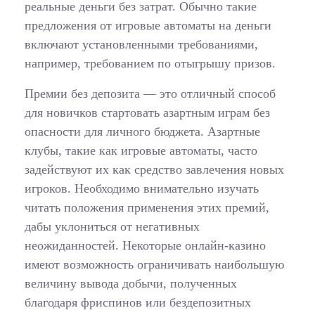
реальные деньги без затрат. Обычно такие
предложения от игровые автоматы на деньги
включают установленными требованиями,
например, требованием по отыгрышу призов.
Премии без депозита — это отличный способ
для новичков стартовать азартным играм без
опасности для личного бюджета. Азартные
клубы, такие как игровые автоматы, часто
задействуют их как средство завлечения новых
игроков. Необходимо внимательно изучать
читать положения применения этих премий,
дабы уклониться от негативных
неожиданностей. Некоторые онлайн-казино
имеют возможность ограничивать наибольшую
величину вывода добычи, полученных
благодаря фриспинов или бездепозитных