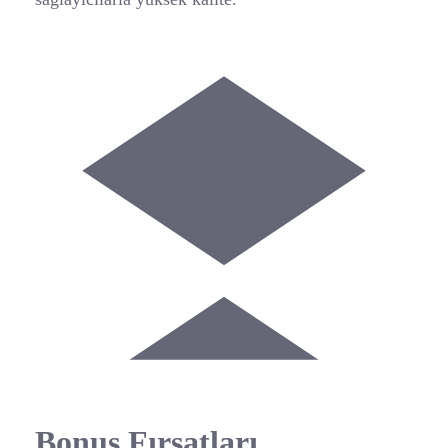
Bonus Fırsatları