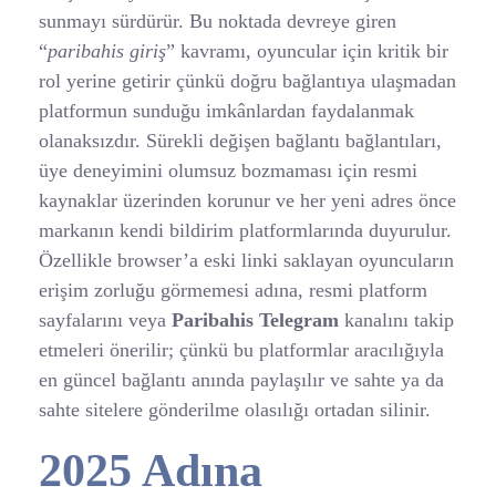
sunmayı sürdürür. Bu noktada devreye giren
“
paribahis giriş
” kavramı, oyuncular için kritik bir
rol yerine getirir çünkü doğru bağlantıya ulaşmadan
platformun sunduğu imkânlardan faydalanmak
olanaksızdır. Sürekli değişen bağlantı bağlantıları,
üye deneyimini olumsuz bozmaması için resmi
kaynaklar üzerinden korunur ve her yeni adres önce
markanın kendi bildirim platformlarında duyurulur.
Özellikle browser’a eski linki saklayan oyuncuların
erişim zorluğu görmemesi adına, resmi platform
sayfalarını veya
Paribahis Telegram
kanalını takip
etmeleri önerilir; çünkü bu platformlar aracılığıyla
en güncel bağlantı anında paylaşılır ve sahte ya da
sahte sitelere gönderilme olasılığı ortadan silinir.
2025 Adına