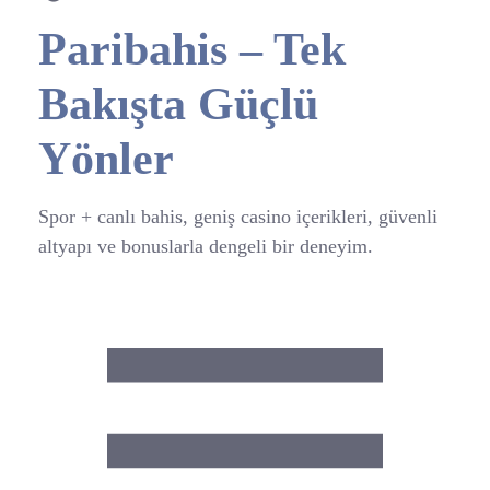
Paribahis – Tek
Bakışta Güçlü
Yönler
Spor + canlı bahis, geniş casino içerikleri, güvenli
altyapı ve bonuslarla dengeli bir deneyim.