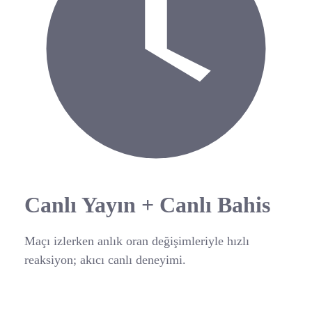
Canlı Yayın + Canlı Bahis
Maçı izlerken anlık oran değişimleriyle hızlı
reaksiyon; akıcı canlı deneyimi.