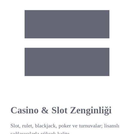
Casino & Slot Zenginliği
Slot, rulet, blackjack, poker ve turnuvalar; lisanslı
sağlayıcılarla yüksek kalite.