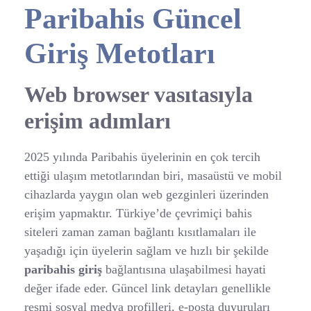
Paribahis Güncel
Giriş Metotları
Web browser vasıtasıyla
erişim adımları
2025 yılında Paribahis üyelerinin en çok tercih
ettiği ulaşım metotlarından biri, masaüstü ve mobil
cihazlarda yaygın olan web gezginleri üzerinden
erişim yapmaktır. Türkiye’de çevrimiçi bahis
siteleri zaman zaman bağlantı kısıtlamaları ile
yaşadığı için üyelerin sağlam ve hızlı bir şekilde
paribahis giriş
bağlantısına ulaşabilmesi hayati
değer ifade eder. Güncel link detayları genellikle
resmi sosyal medya profilleri, e-posta duyuruları