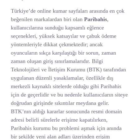
Türkiye’de online kumar sayfaları arasında en çok
beğenilen markalardan biri olan
Paribahis
,
kullanıcılarına sunduğu kapsamlı eğlence
seçenekleri, yüksek katsayılar ve çabuk ödeme
yöntemleriyle dikkat çekmektedir; ancak
oyuncuların sıkça karşılaştığı bir sorun, zaman
zaman oluşan giriş sınırlamalarıdır. Bilgi
Teknolojileri ve İletişim Kurumu (BTK) tarafından
uygulanan düzenli yasaklamalar, özellikle dış
merkezli kaynaklı sitelerde olduğu gibi Paribahis
için de geçerlidir ve bu nedenle kullanıcıların siteye
doğrudan girişinde sıkıntılar meydana gelir.
BTK’nın aldığı kararlar sonucunda resmi domain
adresi belirli sürelerle erişime kapatılırken,
Paribahis kurumu bu problemi aşmak için anında
bir şekilde yeni alan adları üzerinden erişim